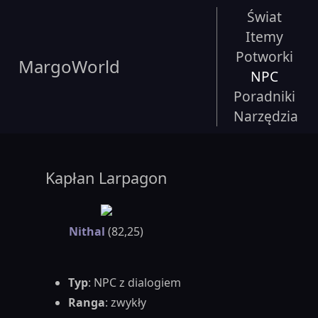
Świat
Itemy
Potworki
MargoWorld
NPC
Poradniki
Narzędzia
Kapłan Larpagon
Nithal
(82,25)
Typ
: NPC z dialogiem
Ranga
: zwykły