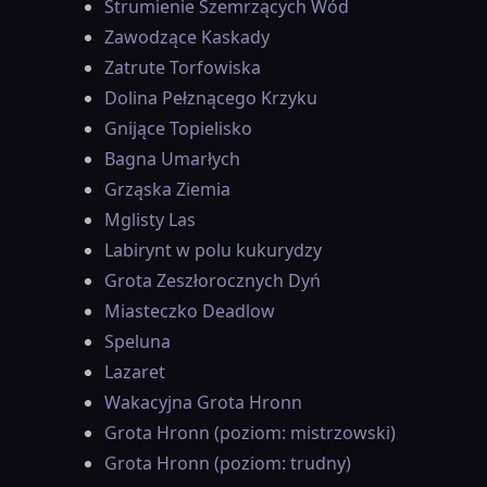
Strumienie Szemrzących Wód
Zawodzące Kaskady
Zatrute Torfowiska
Dolina Pełznącego Krzyku
Gnijące Topielisko
Bagna Umarłych
Grząska Ziemia
Mglisty Las
Labirynt w polu kukurydzy
Grota Zeszłorocznych Dyń
Miasteczko Deadlow
Speluna
Lazaret
Wakacyjna Grota Hronn
Grota Hronn (poziom: mistrzowski)
Grota Hronn (poziom: trudny)