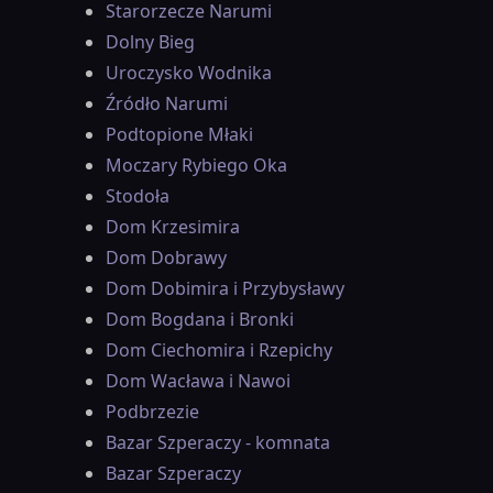
Starorzecze Narumi
Dolny Bieg
Uroczysko Wodnika
Źródło Narumi
Podtopione Młaki
Moczary Rybiego Oka
Stodoła
Dom Krzesimira
Dom Dobrawy
Dom Dobimira i Przybysławy
Dom Bogdana i Bronki
Dom Ciechomira i Rzepichy
Dom Wacława i Nawoi
Podbrzezie
Bazar Szperaczy - komnata
Bazar Szperaczy