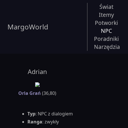
Świat
Itemy
Potworki
MargoWorld
NPC
Poradniki
Narzędzia
Adrian
Orla Grań
(36,80)
Typ
: NPC z dialogiem
Ranga
: zwykły