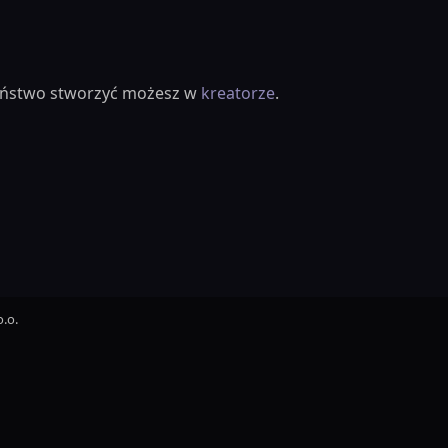
ieństwo stworzyć możesz w
kreatorze
.
.o.