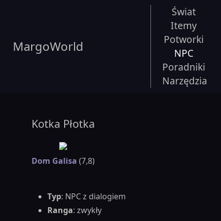
Świat
Itemy
Potworki
MargoWorld
NPC
Poradniki
Narzędzia
Kotka Płotka
Dom Galisa
(7,8)
Typ
: NPC z dialogiem
Ranga
: zwykły