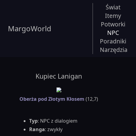
Świat
Itemy
Potworki
MargoWorld
NPC
Poradniki
Narzędzia
Kupiec Lanigan
Oberża pod Złotym Kłosem
(12,7)
Typ
: NPC z dialogiem
Ranga
: zwykły