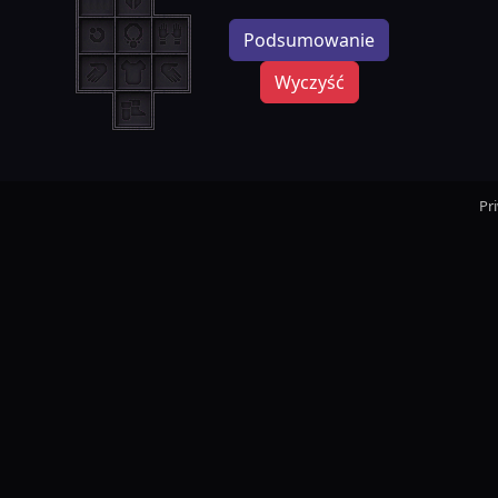
Podsumowanie
Wyczyść
Pr