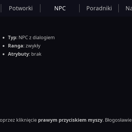
Potworki
NPC
Poradniki
Na
Typ
: NPC z dialogiem
Ranga
: zwykły
Atrybuty
: brak
oprzez kliknięcie
prawym przyciskiem myszy
. Błogosław