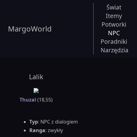
Świat
Itemy
Potworki
MargoWorld
NPC
Poradniki
Narzędzia
Lalik
Thuzal
(18,55)
Typ
: NPC z dialogiem
Ranga
: zwykły