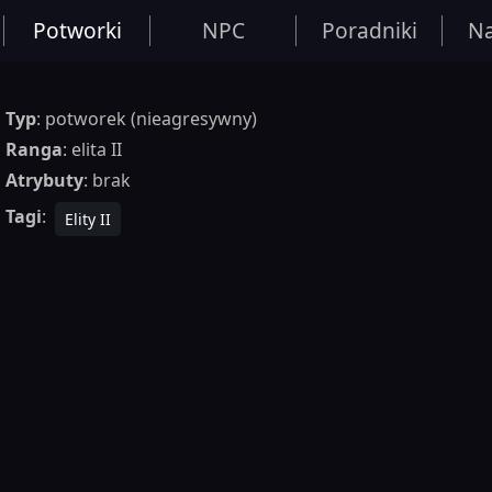
Potworki
NPC
Poradniki
Na
Typ
: potworek (nieagresywny)
Ranga
: elita II
Atrybuty
: brak
Tagi
:
Elity II