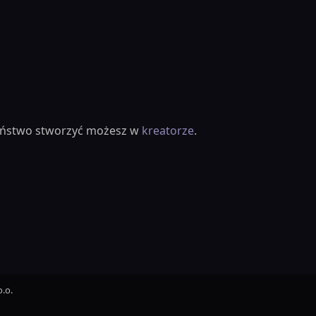
ieństwo stworzyć możesz w
kreatorze
.
.o.