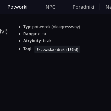
Potworki
NPC
Poradniki
Na
Typ
: potworek (nieagresywny)
vl)
Ranga
: elita
Atrybuty
: brak
Tagi
:
Expowisko - draki (189lvl)