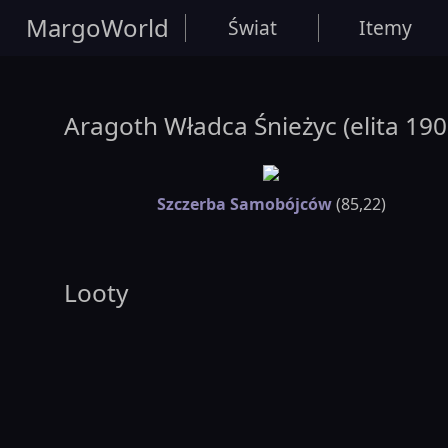
MargoWorld
Świat
Itemy
Aragoth Władca Śnieżyc (elita 190l
Szczerba Samobójców
(85,22)
Looty