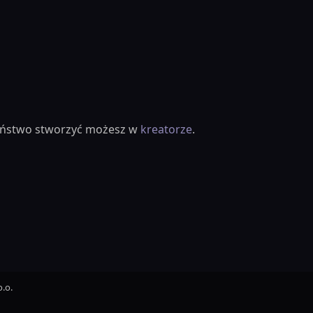
ieństwo stworzyć możesz w
kreatorze
.
.o.