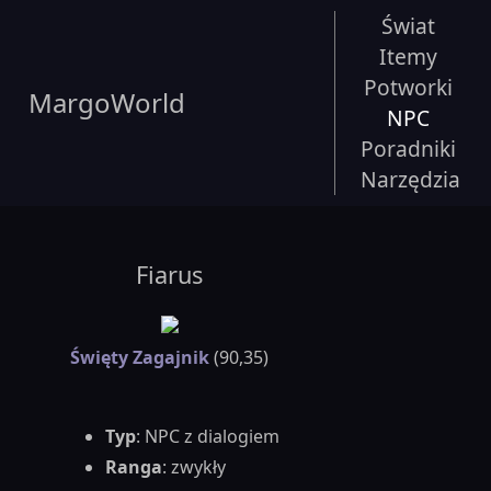
Świat
Itemy
Potworki
MargoWorld
NPC
Poradniki
Narzędzia
Fiarus
Święty Zagajnik
(90,35)
Typ
: NPC z dialogiem
Ranga
: zwykły