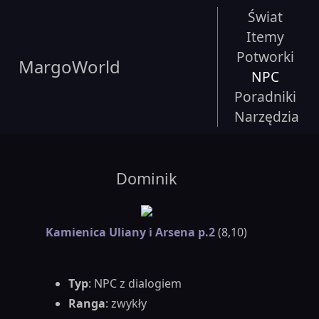
Świat
Itemy
Potworki
MargoWorld
NPC
Poradniki
Narzędzia
Dominik
Kamienica Uliany i Arsena p.2
(8,10)
Typ
: NPC z dialogiem
Ranga
: zwykły