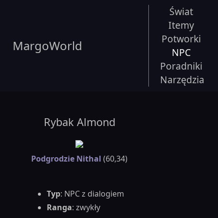
Świat
Itemy
Potworki
MargoWorld
NPC
Poradniki
Narzędzia
Rybak Almond
Podgrodzie Nithal
(60,34)
Typ
: NPC z dialogiem
Ranga
: zwykły