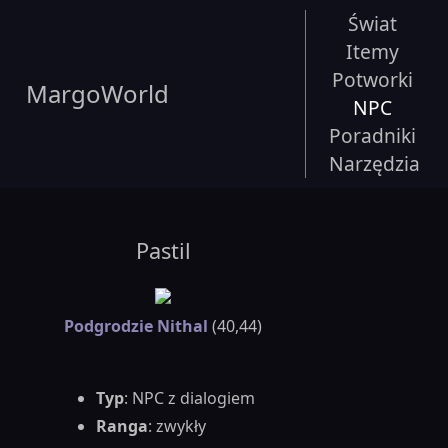
Świat
Itemy
Potworki
MargoWorld
NPC
Poradniki
Narzędzia
Pastil
Podgrodzie Nithal
(40,44)
Typ
: NPC z dialogiem
Ranga
: zwykły