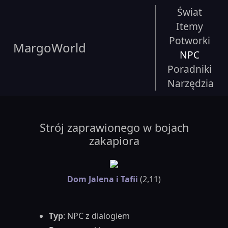
Świat
Itemy
Potworki
MargoWorld
NPC
Poradniki
Narzędzia
Strój zaprawionego w bojach
zakapiora
Dom Jalena i Tafii
(2,11)
Typ
: NPC z dialogiem