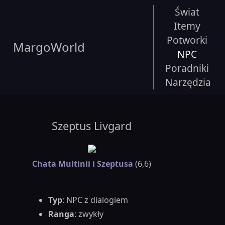
Świat
Itemy
Potworki
MargoWorld
NPC
Poradniki
Narzędzia
Szeptus Livgard
Chata Multinii i Szeptusa
(6,6)
Typ
: NPC z dialogiem
Ranga
: zwykły