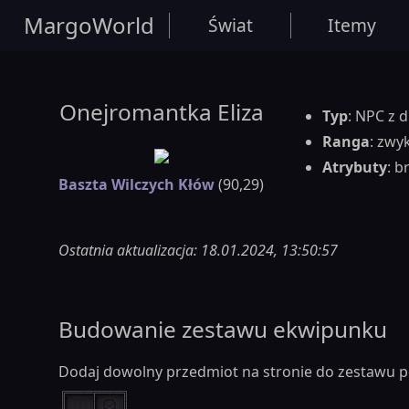
MargoWorld
Świat
Itemy
Onejromantka Eliza
Typ
: NPC z 
Ranga
: zwy
Atrybuty
: b
Baszta Wilczych Kłów
(90,29)
Ostatnia aktualizacja: 18.01.2024, 13:50:57
Budowanie zestawu ekwipunku
Dodaj dowolny przedmiot na stronie do zestawu p