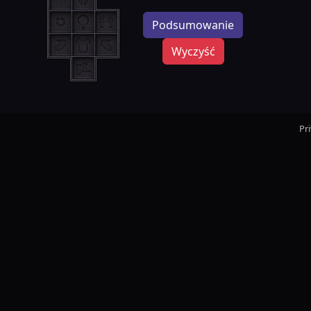
Podsumowanie
Wyczyść
Pr