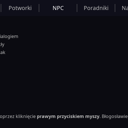
Potworki
NPC
Poradniki
Na
dialogiem
kły
rak
oprzez kliknięcie
prawym przyciskiem myszy
. Błogosław