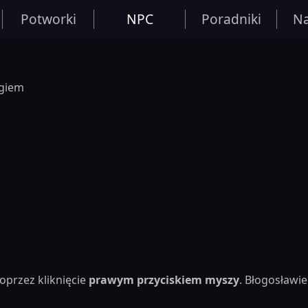
Potworki
NPC
Poradniki
Na
ogiem
oprzez kliknięcie
prawym przyciskiem myszy
. Błogosław