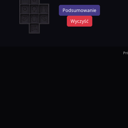
Podsumowanie
Wyczyść
Pr