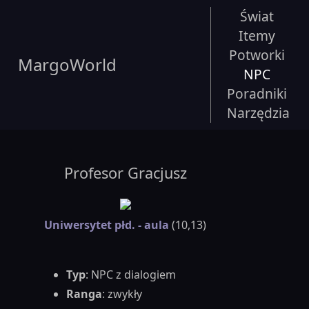
Świat
Itemy
Potworki
MargoWorld
NPC
Poradniki
Narzędzia
Profesor Gracjusz
Uniwersytet płd. - aula
(10,13)
Typ
: NPC z dialogiem
Ranga
: zwykły