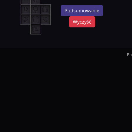
Podsumowanie
Wyczyść
Pr