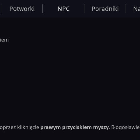
Potworki
NPC
Poradniki
Na
giem
oprzez kliknięcie
prawym przyciskiem myszy
. Błogosław