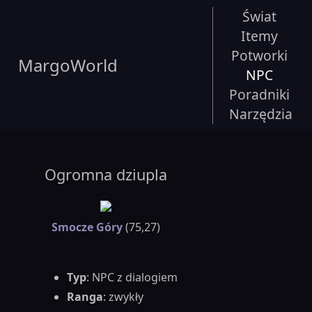
Świat
Itemy
Potworki
MargoWorld
NPC
Poradniki
Narzędzia
Ogromna dziupla
Smocze Góry
(75,27)
Typ
: NPC z dialogiem
Ranga
: zwykły