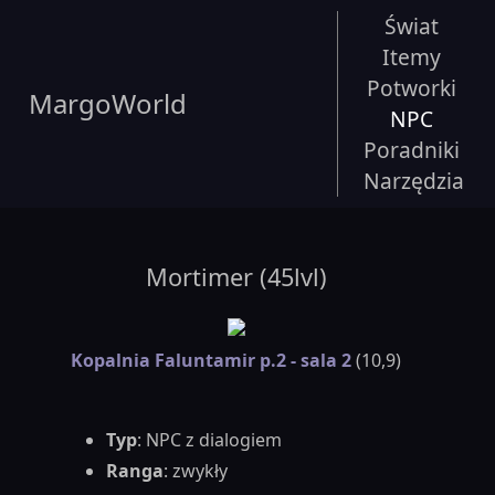
Świat
Itemy
Potworki
MargoWorld
NPC
Poradniki
Narzędzia
Mortimer (45lvl)
Kopalnia Faluntamir p.2 - sala 2
(10,9)
Typ
: NPC z dialogiem
Ranga
: zwykły