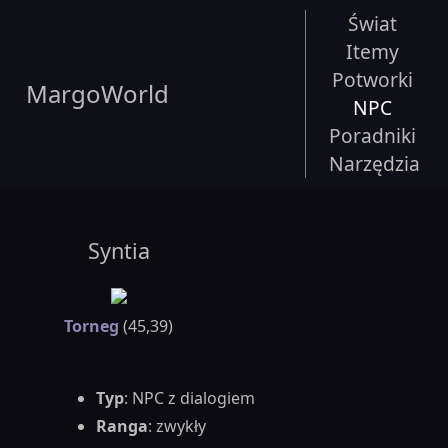
Świat
Itemy
Potworki
MargoWorld
NPC
Poradniki
Narzędzia
Syntia
Torneg
(45,39)
Typ
: NPC z dialogiem
Ranga
: zwykły