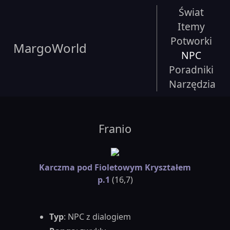
Świat
Itemy
Potworki
MargoWorld
NPC
Poradniki
Narzędzia
Franio
Karczma pod Fioletowym Kryształem
p.1
(16,7)
Typ
: NPC z dialogiem