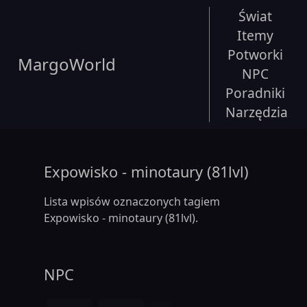
Świat
Itemy
Potworki
MargoWorld
NPC
Poradniki
Narzędzia
Expowisko - minotaury (81lvl)
Lista wpisów oznaczonych tagiem
Expowisko - minotaury (81lvl).
NPC