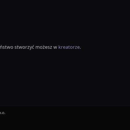
ieństwo stworzyć możesz w
kreatorze
.
.o.