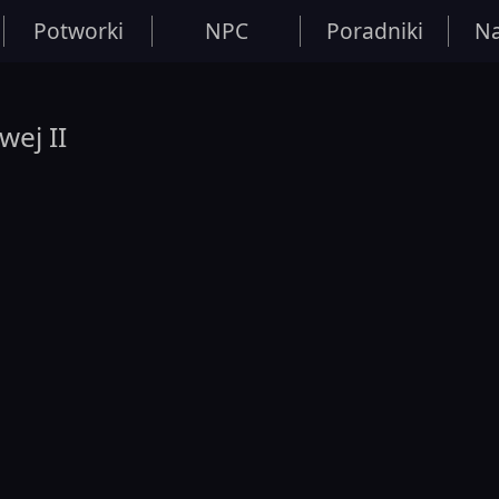
Potworki
NPC
Poradniki
Na
ej II