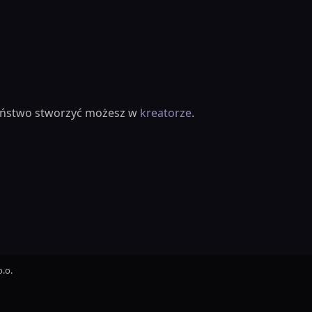
ieństwo stworzyć możesz w
kreatorze
.
.o.