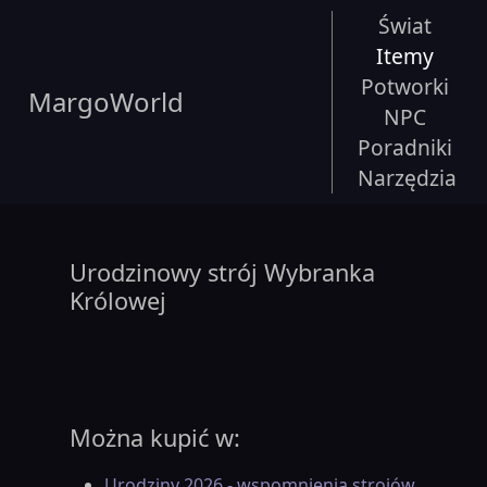
Świat
Itemy
Potworki
MargoWorld
NPC
Poradniki
Narzędzia
Urodzinowy strój Wybranka
Królowej
Można kupić w:
Urodziny 2026 - wspomnienia strojów