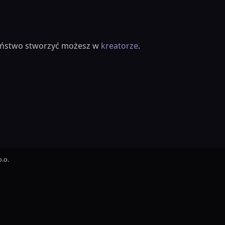
ieństwo stworzyć możesz w
kreatorze
.
.o.