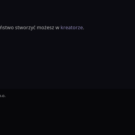
ieństwo stworzyć możesz w
kreatorze
.
.o.