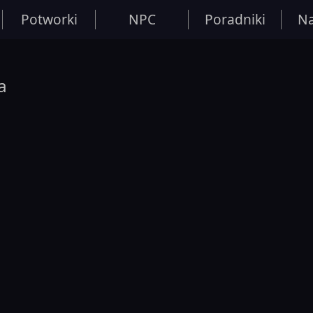
Potworki
NPC
Poradniki
Na
a