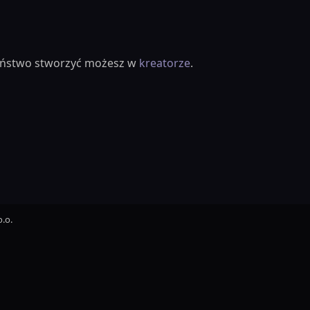
ieństwo stworzyć możesz w
kreatorze
.
.o.