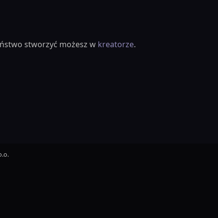
ieństwo stworzyć możesz w
kreatorze
.
.o.