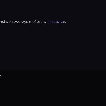
ieństwo stworzyć możesz w
kreatorze
.
.o.