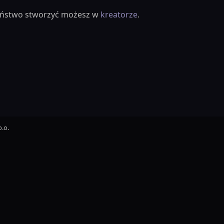
ieństwo stworzyć możesz w
kreatorze
.
.o.