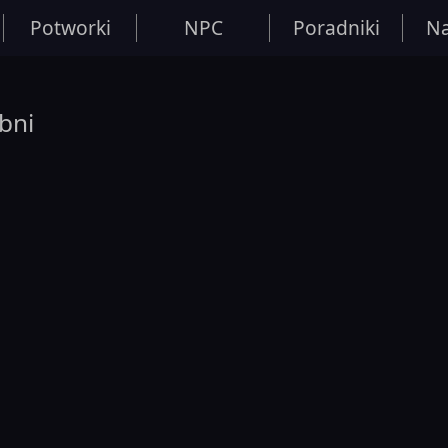
Potworki
NPC
Poradniki
Na
bni