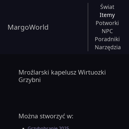
Świat
Itemy
Potworki
MargoWorld
NPC
Poradniki
Narzędzia
Mroźlarski kapelusz Wirtuozki
Grzybni
Można stworzyć w:
Grzybobranie 2025