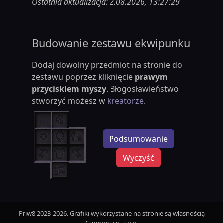
Ostatnia aktualizacja: 2.08.2026, 13:27:29
Budowanie zestawu ekwipunku
Dodaj dowolny przedmiot na stronie do
zestawu poprzez kliknięcie
prawym
przyciskiem myszy
. Błogosławieństwo
stworzyć możesz w
kreatorze
.
Podsumowanie
Wyczyść
Priw8 2023-2026. Grafiki wykorzystane na stronie są własnością
Garmory sp. z o.o.