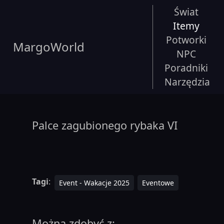
Świat
Itemy
Potworki
MargoWorld
NPC
Poradniki
Narzędzia
Palce zagubionego rybaka VI
Tagi
:
Event - Wakacje 2025
Eventowe
Można zdobyć z: