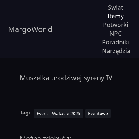
Świat
Itemy
Potworki
MargoWorld
NPC
Poradniki
Narzędzia
Muszelka urodziwej syreny IV
Tagi
:
Event - Wakacje 2025
Eventowe
Można zdobyć z: