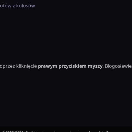
iotów z kolosów
oprzez kliknięcie
prawym przyciskiem myszy
. Błogosław