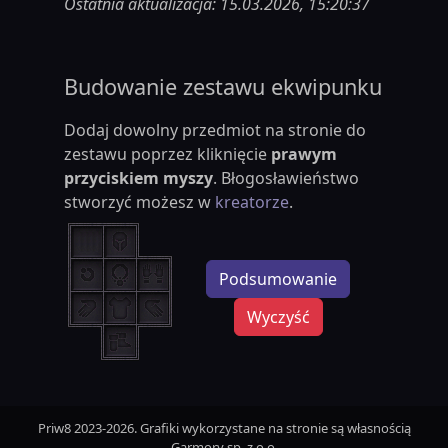
Ostatnia aktualizacja: 15.03.2026, 15:20:37
Budowanie zestawu ekwipunku
Dodaj dowolny przedmiot na stronie do
zestawu poprzez kliknięcie
prawym
przyciskiem myszy
. Błogosławieństwo
stworzyć możesz w
kreatorze
.
Podsumowanie
Wyczyść
Priw8 2023-2026. Grafiki wykorzystane na stronie są własnością
Garmory sp. z o.o.