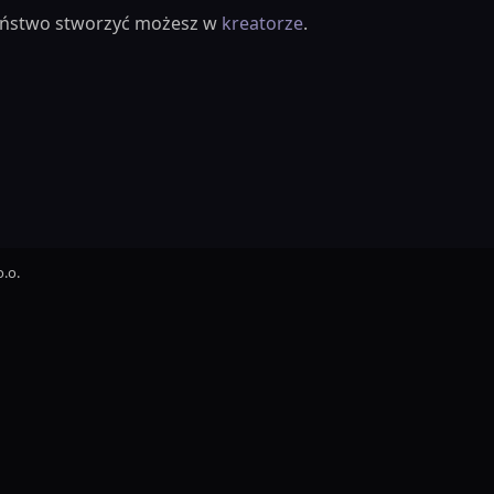
ieństwo stworzyć możesz w
kreatorze
.
.o.