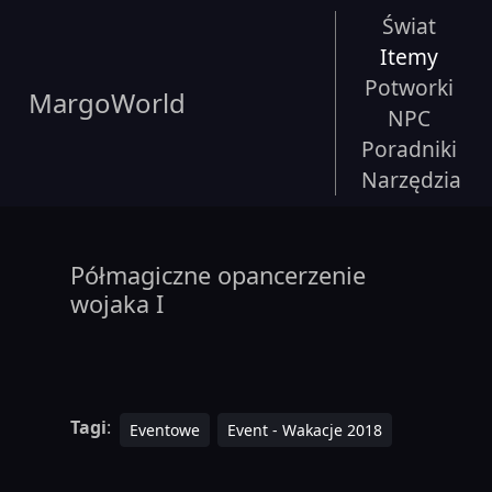
Świat
Itemy
Potworki
MargoWorld
NPC
Poradniki
Narzędzia
Półmagiczne opancerzenie
wojaka I
Tagi
:
Eventowe
Event - Wakacje 2018