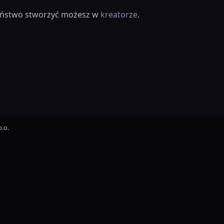
ieństwo stworzyć możesz w
kreatorze
.
.o.