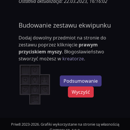
Ostatnia aktualizacja: 22.03.2023, 16:16:02
Budowanie zestawu ekwipunku
Dodaj dowolny przedmiot na stronie do
zestawu poprzez kliknięcie
prawym
przyciskiem myszy
. Błogosławieństwo
stworzyć możesz w
kreatorze
.
Podsumowanie
Wyczyść
Priw8 2023-2026. Grafiki wykorzystane na stronie są własnością
Garmory sp. z o.o.