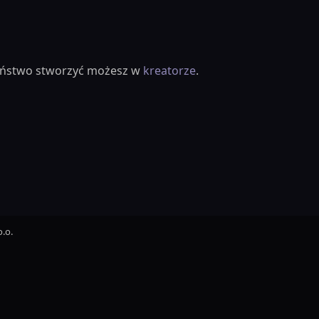
ieństwo stworzyć możesz w
kreatorze
.
.o.