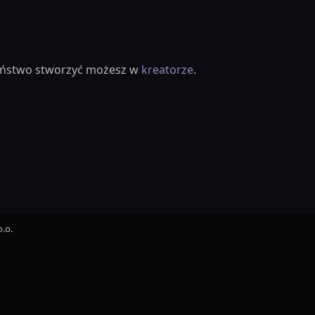
ieństwo stworzyć możesz w
kreatorze
.
.o.