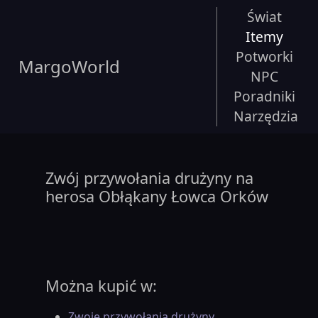
Świat
Itemy
Potworki
MargoWorld
NPC
Poradniki
Narzędzia
Zwój przywołania drużyny na
herosa Obłąkany Łowca Orków
Można kupić w:
Zwoje przywołania drużyny