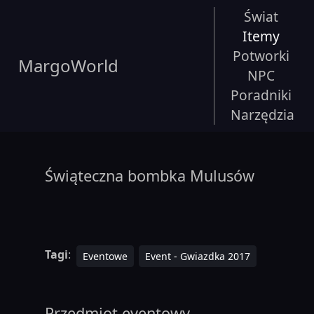
Świat
Itemy
Potworki
MargoWorld
NPC
Poradniki
Narzędzia
Świąteczna bombka Mulusów
Tagi
:
Eventowe
Event - Gwiazdka 2017
Przedmiot eventowy