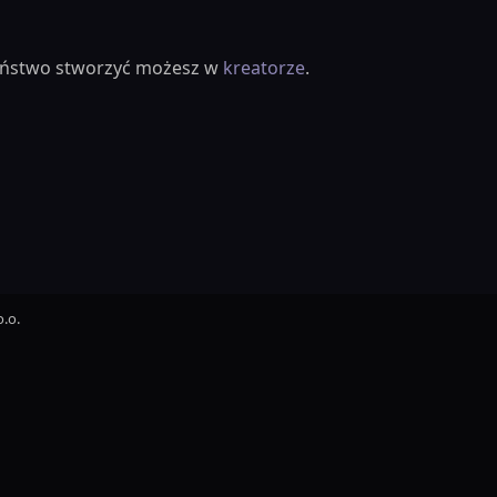
ieństwo stworzyć możesz w
kreatorze
.
.o.