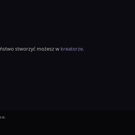
ieństwo stworzyć możesz w
kreatorze
.
.o.